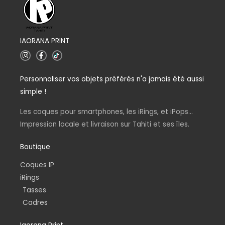
IAORANA PRINT
I
F
n
a
s
c
t
e
Personnaliser vos objets préférés n'a jamais été aussi
a
b
g
o
simple !
r
o
a
k
m
-
Les coques pour smartphones, les iRings, et iPops...
f
Impression locale et livraison sur Tahiti et ses îles.
Boutique
Coques IP
iRings
Tasses
Cadres